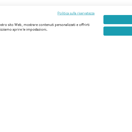
Politica sulla riservatezza
nostro sito Web, mostrare contenuti personalizzati e offrirti
lizziamo aprire le impostazioni.
Seguici su