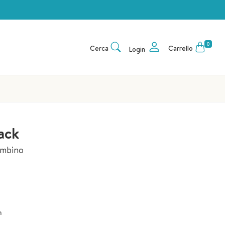
0
Cerca
Carrello
Login
ack
ambino
h