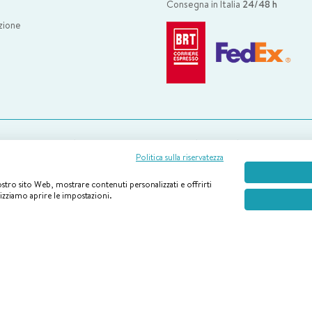
i
Consegna in Italia
24/48 h
zione
tro servizio clienti è disponibile via mail da lunedì a venerdì
dalle 09.00 alle
Politica sulla riservatezza
nostro sito Web, mostrare contenuti personalizzati e offrirti
lizziamo aprire le impostazioni.
Boiron © 2026 By E-Tailor – New Works Webtech Srl P. IVA 02658930132