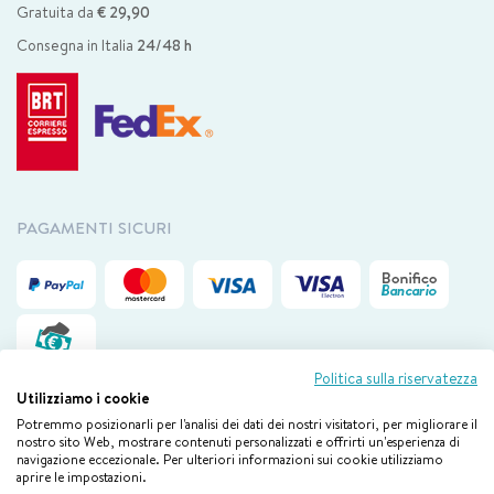
Gratuita da
€ 29,90
Consegna in Italia
24/48 h
PAGAMENTI SICURI
Politica sulla riservatezza
Utilizziamo i cookie
Potremmo posizionarli per l'analisi dei dati dei nostri visitatori, per migliorare il
Il nostro servizio clienti è disponibile via mail da lunedì a venerdì
dalle
nostro sito Web, mostrare contenuti personalizzati e offrirti un'esperienza di
navigazione eccezionale. Per ulteriori informazioni sui cookie utilizziamo
09.00 alle 18.00
aprire le impostazioni.