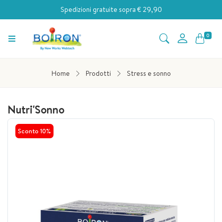
Spedizioni gratuite sopra € 29,90
0
Home
Prodotti
Stress e sonno
Nutri'Sonno
Sconto
10%