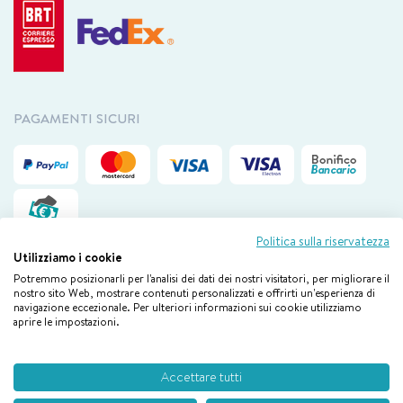
PAGAMENTI SICURI
Politica sulla riservatezza
Utilizziamo i cookie
Potremmo posizionarli per l'analisi dei dati dei nostri visitatori, per migliorare il
nostro sito Web, mostrare contenuti personalizzati e offrirti un'esperienza di
Il nostro servizio clienti è disponibile via mail da lunedì a venerdì
dalle
navigazione eccezionale. Per ulteriori informazioni sui cookie utilizziamo
09.00 alle 18.00
aprire le impostazioni.
Boiron © 2026 By E-Tailor – New Works Webtech Srl
Accettare tutti
P. IVA 02658930132