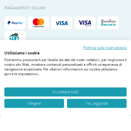
PAGAMENTI SICURI
Politica sulla riservatezza
Utilizziamo i cookie
Potremmo posizionarli per l'analisi dei dati dei nostri visitatori, per migliorare il
Il nostro servizio clienti è disponibile via mail da lunedì a venerdì
dalle
nostro sito Web, mostrare contenuti personalizzati e offrirti un'esperienza di
navigazione eccezionale. Per ulteriori informazioni sui cookie utilizziamo
09.00 alle 18.00
aprire le impostazioni.
Boiron © 2026 By E-Tailor – New Works Webtech Srl
Accettare tutti
P. IVA 02658930132
Negare
No, aggiusta