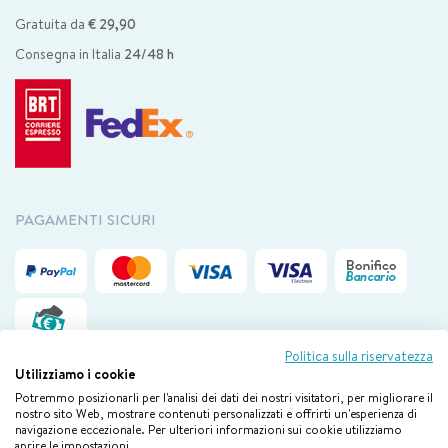
Gratuita da
€ 29,90
Consegna in Italia
24/48 h
PAGAMENTI SICURI
Politica sulla riservatezza
Utilizziamo i cookie
Potremmo posizionarli per l'analisi dei dati dei nostri visitatori, per migliorare il
nostro sito Web, mostrare contenuti personalizzati e offrirti un'esperienza di
Il nostro servizio clienti è disponibile via mail da lunedì a venerdì
dalle
navigazione eccezionale. Per ulteriori informazioni sui cookie utilizziamo
09.00 alle 18.00
aprire le impostazioni.