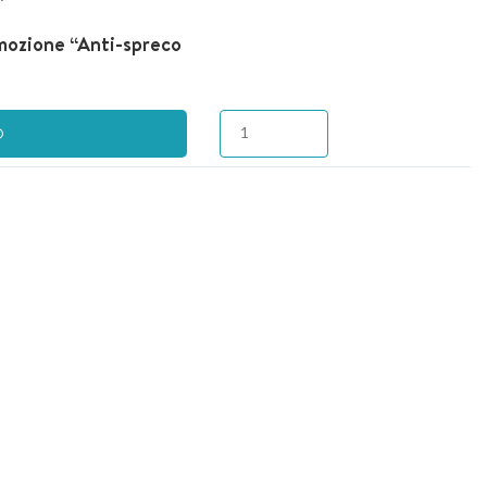
omozione “Anti-spreco
O