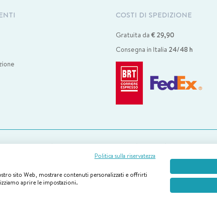
ENTI
COSTI DI SPEDIZIONE
Gratuita da
€ 29,90
i
Consegna in Italia
24/48 h
zione
tro servizio clienti è disponibile via mail da lunedì a venerdì
dalle 09.00 alle
Politica sulla riservatezza
nostro sito Web, mostrare contenuti personalizzati e offrirti
lizziamo aprire le impostazioni.
Boiron © 2026 By E-Tailor – New Works Webtech Srl P. IVA 02658930132