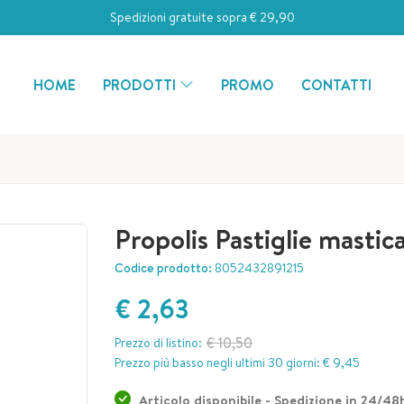
Spedizioni gratuite sopra € 29,90
HOME
PRODOTTI
PROMO
CONTATTI
Propolis Pastiglie masti
Codice prodotto:
8052432891215
€ 2,63
€ 10,50
Prezzo di listino:
Prezzo più basso negli ultimi 30 giorni: € 9,45
Articolo disponibile - Spedizione in 24/48