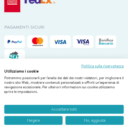
PAGAMENTI SICURI
Politica sulla riservatezza
Utilizziamo i cookie
Potremmo posizionarli per l'analisi dei dati dei nostri visitatori, per migliorare il
nostro sito Web, mostrare contenuti personalizzati e offrirti un'esperienza di
Il nostro servizio clienti è disponibile via mail da lunedì a venerdì
dalle
navigazione eccezionale. Per ulteriori informazioni sui cookie utilizziamo
09.00 alle 18.00
aprire le impostazioni.
Boiron © 2026 By E-Tailor – New Works Webtech Srl
Accettare tutti
P. IVA 02658930132
Negare
No, aggiusta