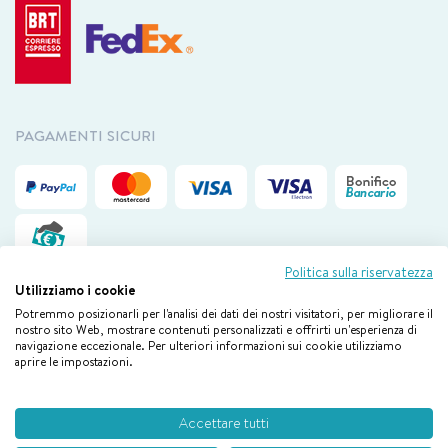
PAGAMENTI SICURI
Politica sulla riservatezza
Utilizziamo i cookie
Potremmo posizionarli per l'analisi dei dati dei nostri visitatori, per migliorare il
Il nostro servizio clienti è disponibile via mail da lunedì a venerdì
dalle
nostro sito Web, mostrare contenuti personalizzati e offrirti un'esperienza di
navigazione eccezionale. Per ulteriori informazioni sui cookie utilizziamo
09.00 alle 18.00
aprire le impostazioni.
Boiron © 2026 By E-Tailor – New Works Webtech Srl
Accettare tutti
P. IVA 02658930132