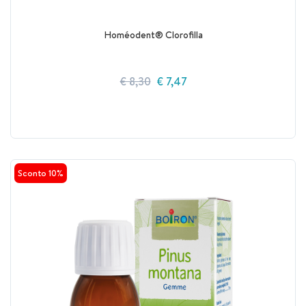
Homéodent® Clorofilla
€ 8,30
€ 7,47
Sconto 10%