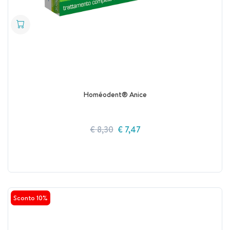
Homéodent® Anice
€ 8,30
€ 7,47
Sconto 10%